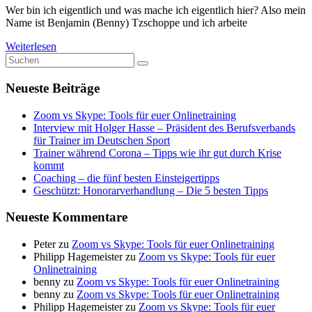
Wer bin ich eigentlich und was mache ich eigentlich hier? Also mein
Name ist Benjamin (Benny) Tzschoppe und ich arbeite
Weiterlesen
Neueste Beiträge
Zoom vs Skype: Tools für euer Onlinetraining
Interview mit Holger Hasse – Präsident des Berufsverbands
für Trainer im Deutschen Sport
Trainer während Corona – Tipps wie ihr gut durch Krise
kommt
Coaching – die fünf besten Einsteigertipps
Geschützt: Honorarverhandlung – Die 5 besten Tipps
Neueste Kommentare
Peter
zu
Zoom vs Skype: Tools für euer Onlinetraining
Philipp Hagemeister
zu
Zoom vs Skype: Tools für euer
Onlinetraining
benny
zu
Zoom vs Skype: Tools für euer Onlinetraining
benny
zu
Zoom vs Skype: Tools für euer Onlinetraining
Philipp Hagemeister
zu
Zoom vs Skype: Tools für euer